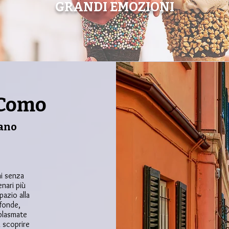
GRANDI EMOZIONI
 Como
lano
hi senza
nari più
spazio alla
ofonde,
plasmate
a scoprire