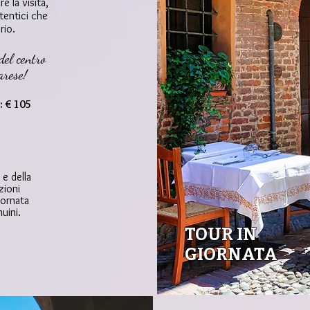
 la visita,
tentici che
rio.
del centro
arese!
: € 105
 e della
zioni
iornata
a

nuini.
TOUR IN
GIORNATA