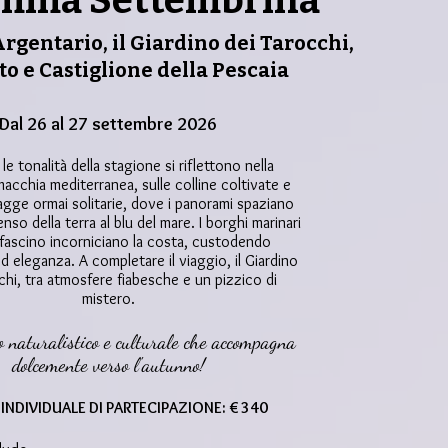
mma Settembrina
Argentario, il Giardino dei Tarocchi,
o e Castiglione della Pescaia
Dal 26 al 27 settembre 2026
e le tonalità della stagione si riflettono nella
macchia mediterranea, sulle colline coltivate e
agge ormai solitarie, dove i panorami spaziano
nso della terra al blu del mare. I borghi marinari
i fascino incorniciano la costa, custodendo
d eleganza. A completare il viaggio, il Giardino
chi, tra atmosfere fiabesche e un pizzico di
mistero.
 naturalistico e culturale che accompagna
dolcemente verso l'autunno!
INDIVIDUALE DI PARTECIPAZIONE: € 340