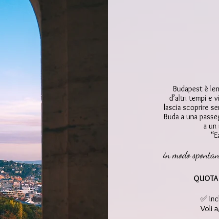
Budapest è len
d’altri tempi e
lascia scoprire s
Buda a una passeg
a un 
“E
in modo spontane
QUOTA 
✅ Inc
Voli 
in cl