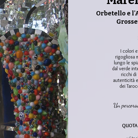
Mare
Orbetello e l'
Grosset
I colori 
rigogliosa 
lungo le spi
dal verde inte
ricchi d
autenticità e
dei Taroc
Un percorso
QUOTA 