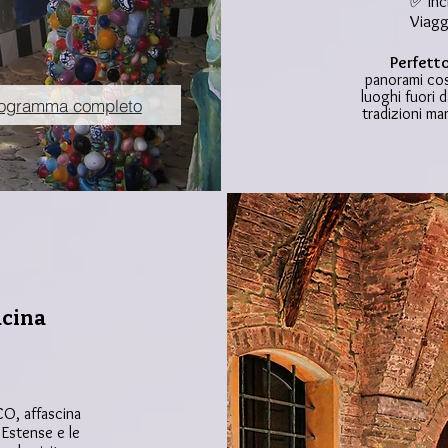
✅ Inc
Viagg
Siste
doppie
Perfetto
panorami cos
Tratt
luoghi fuori d
(cena
ogramma completo
tradizioni m
Visit
Casti
Ingres
Radiol
Assic
Assis
ucina
CO, affascina
 Estense e le