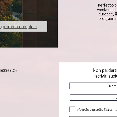
Bagag
Perfetto p
weekend spe
piccol
europee, 
fronte
programmi r
Trasf
Milan
ogramma completo
Trasf
Aerop
Siste
doppia
Tratt
colazi
Assic
Assis
Non perderti
 26856 (LO)
Milan
Iscriviti sub
Budap
Berg
Ho letto e accetto
l'informa