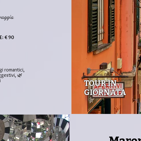
lvaggia
: € 90
gi romantici,
ggestivi, 🌿
ci
TOUR IN
GIORNATA
a

rnata