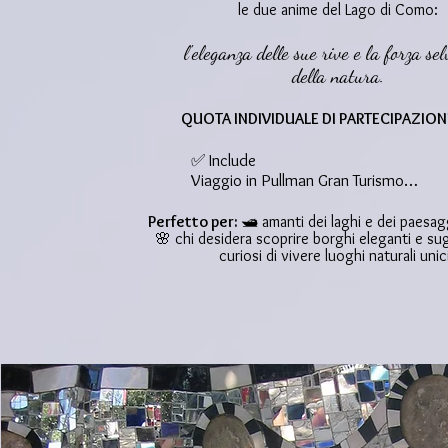
le due anime del Lago di Como:
l'eleganza delle sue rive e la forza se
della natura.
QUOTA INDIVIDUALE DI PARTECIPAZIONE
✅ Include

Viaggio in Pullman Gran Turismo

Passaggi in battello Como–Bellagio e 
Bellagio–Bellano

Perfetto per:
🛥️ amanti dei laghi e dei paesag
🌸 chi desidera scoprire borghi eleganti e su
Guida locale al seguito del gruppo da 
curiosi di vivere luoghi naturali uni
Como a Bellano

Ingresso all'Orrido di Bellano

Radioline con auricolari per seguire 
comodamente le spiegazioni della guid
Assicurazione sanitaria

Assistenza di personale durante la gio