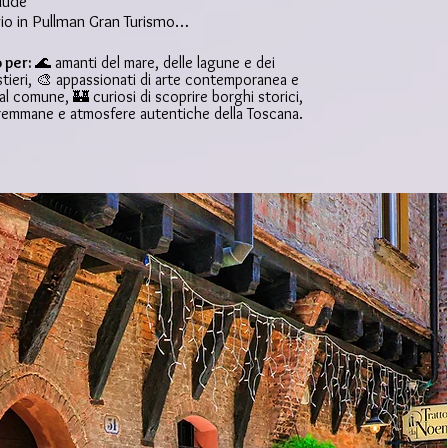
lude

io in Pullman Gran Turismo

mazione in hotel di 4* in camere 
 con servizi privati

 per:
🌊 amanti del mare, delle lagune e dei
tieri, 🎨 appassionati di arte contemporanea e
amento di mezza pensione in hotel 
al comune, 🏰 curiosi di scoprire borghi storici,
, pernottamento e prima colazione)

aremmane e atmosfere autentiche della Toscana.
e con guida di Orbetello, Grosseto, 
glione della Pescaia

so Giardini dei Tarocchi

ine e auricolari per le visite guidate

urazione sanitaria

tenza di personale durante il tour