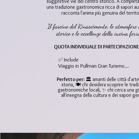
suggestive vie del centro storico. A completare
una tradizione gastronomica ricca di sapori au
racconta l'anima più genuina del territo
Il fascino del Rinascimento, le atmosfere 
storico e le eccellenze della cucina ferr
QUOTA INDIVIDUALE DI PARTECIPAZIONE
✅ Include

Viaggio in Pullman Gran Turismo

Visita con guida di Ferrara

Ingresso al Castello degli Estensi

Perfetto per:
🏛️ amanti delle città d'arte
Pranzo tipico in ristorante

storia, 🍽️ chi desidera scoprire le tradi
gastronomiche locali, ✨ chi cerca una g
Radioline e auricolari per la visita guidat
all'insegna della cultura e dei sapori ge
Assicurazione sanitaria