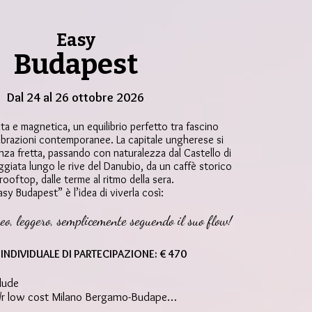
Easy
Budapest
Dal 24 al 26 ottobre 2026
ta e magnetica, un equilibrio perfetto tra fascino
 vibrazioni contemporanee. La capitale ungherese si
enza fretta, passando con naturalezza dal Castello di
giata lungo le rive del Danubio, da un caffè storico
rooftop, dalle terme al ritmo della sera.
asy Budapest” è l’idea di viverla così:
o, leggero, semplicemente seguendo il suo flow!
INDIVIDUALE DI PARTECIPAZIONE: € 470
lude

a/r low cost Milano Bergamo-Budapest 
asse economica 
